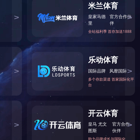
公司简介
显也反
新闻资讯
还是很
越好，
生产设备
和发展
荣誉资质
变。我
联系我们
起步较
的战略
时候都
服务热线：
0510-86903925
展模
力把轴
联系我们
现有的
困难，