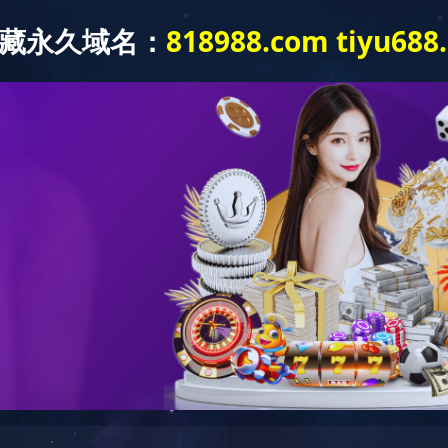
开云（中
有限公司
国）
公司简介
产品展示
新闻资讯
nt Co., Ltd
轴承市场发展地域性特点非常明显