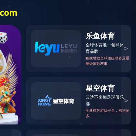
0
生产设备
荣誉资质
联系我们
EN
产品分类