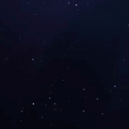
开云（中国）
公司简
江阴市康敏机械设备有限公司
Jiangyin Kangmin mechanical equipment Co., Ltd
Copyright ©