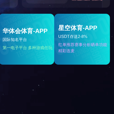
电清检测头及组件
ESPERO
SMARO
服务热线：
0510-86903925
联系我们
联系人：
陈总
电话：
0510-86903925
邮箱：
yinhaibin@jtfangji.com