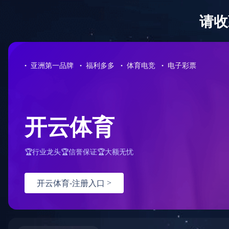
江阴市康敏机械设备
Jiangyin Kangmin mechanical equipme
开云（中国）
产品展示