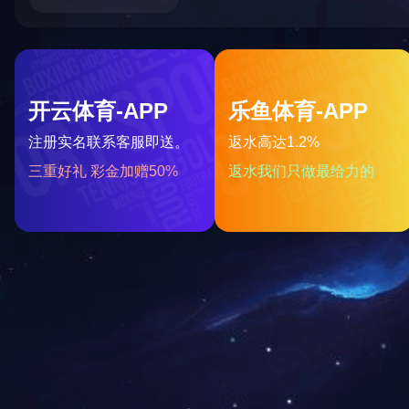
相关产品
电清检测头刀砧