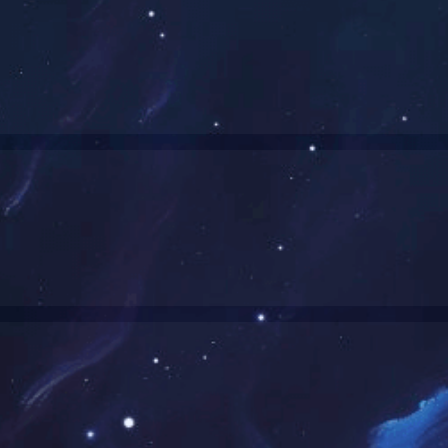
所属分类：4924.4928水捻
联系电话：0510-86903925
数量：
-
+
添加商品
更多产品