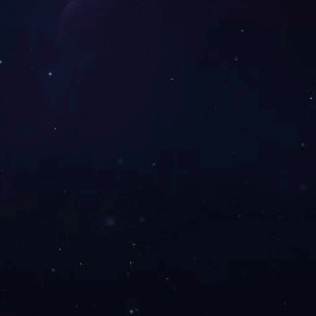
介
产品展示
新闻资讯
0510-86903925
服务热线：
手 机：0510-86903925
邮 箱：yinhaibin@jtfangji.com
地 址：江阴市华士镇元庄路3号
2026 江阴市康敏机械设备有限公司 版权所有
备案号：苏ICP备20220065